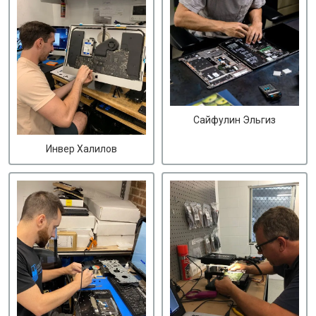
Сайфулин Эльгиз
Инвер Халилов