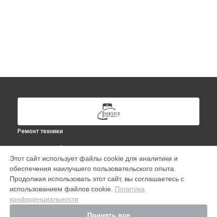
Ремонт техники
ВЫБЕРИ СВОЙ ГОРОД
Этот сайт использует файлы cookie для аналитики и
Ремонт IPhone 14 Pro Max в
Москве
обеспечения наилучшего пользовательского опыта.
Ремонт IPhone 14 Pro Max в
Краснодаре
Продолжая использовать этот сайт, вы соглашаетесь с
Ремонт IPhone 14 Pro Max в
Ростове-на-Дону
использованием файлов cookie.
Политика
конфиденциальности
Ремонт IPhone 14 Pro Max в
Нижнем Новгороде
Ремонт IPhone 14 Pro Max в
Новосибирске
Принять все