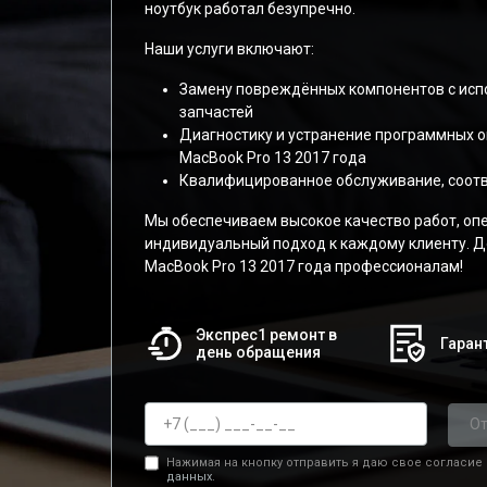
ноутбук работал безупречно.
Наши услуги включают:
Замену повреждённых компонентов с ис
запчастей
Диагностику и устранение программных 
MacBook Pro 13 2017 года
Квалифицированное обслуживание, соот
Мы обеспечиваем высокое качество работ, оп
индивидуальный подход к каждому клиенту. Д
MacBook Pro 13 2017 года профессионалам!
Экспрес1 ремонт в
Гарант
день обращения
От
Нажимая на кнопку отправить я даю свое согласие
данных.