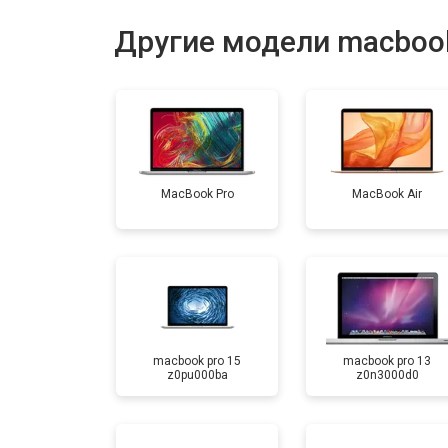
Ремонт материнской платы
Другие модели macboo
Установка системы macOS
MacBook Pro
MacBook Air
macbook pro 15
macbook pro 13
z0pu000ba
z0n3000d0