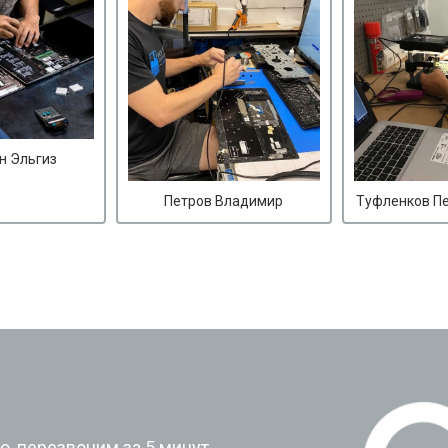
н Эльгиз
Петров Владимир
Туфленков П
?
, перезвоним за 5 минут