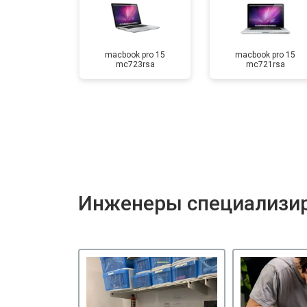
macbook pro 15
macbook pro 15
mc723rsa
mc721rsa
Инженеры специализир