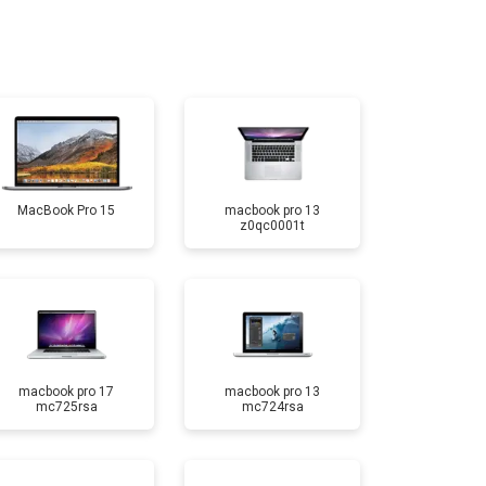
т 3700 ₽
Заказать
т 1900 ₽
Заказать
MacBook Pro 15
macbook pro 13
z0qc0001t
macbook pro 17
macbook pro 13
mc725rsa
mc724rsa