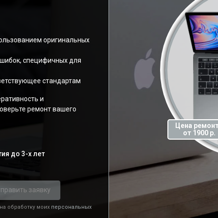
пользованием оригинальных
ошибок, специфичных для
ветствующее стандартам
еративность и
оверьте ремонт вашего
Цена ремон
от 1900 р.
ия до 3-х лет
править заявку
 на обработку моих
персональных