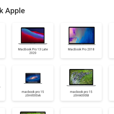
от 100 мин
о
k Apple
от 50 мин
о
MacBook Pro 13 Late
MacBook Pro 2018
2020
macbook pro 15
macbook pro 15
z0ml000xk
z0mk000bt