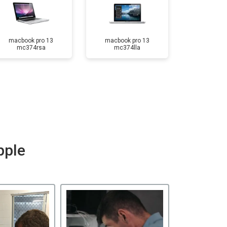
macbook pro 13
macbook pro 13
mc374rsa
mc374lla
pple