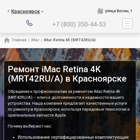
Наш сервисный центр специ
Красноярск
улица Весны, 1
▼
+7 (800) 350-44-53
Главная
/
iMac
/
iMac Retina 4K (MRT42RU/A)
Ремонт iMac Retina 4K
(MRT42RU/A) в Красноярске
Обращение к профессионалам за ремонтом iMac Retina 4K
(MRT42RU/A) – ключ к долговечности и надежности вашего
устройства. Наша компания предлагает качественные услуги
по ремонту в Красноярске, используя передовые технологии и
оригинальные запчасти Apple.
Почему выбирают нас:
Использование сертифицированных комплектующих