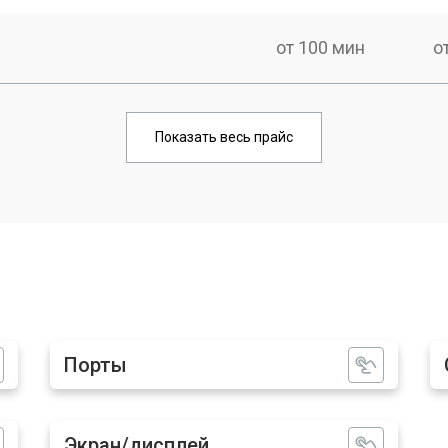
от 100 мин
о
от 90 мин
о
Показать весь прайс
от 70 мин
о
от 90 мин
о
от 60 мин
о
Порты
от 60 мин
о
Экран/дисплей