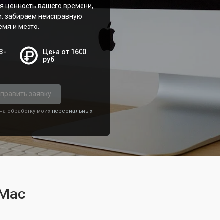
я ценность вашего времени,
и: забираем неисправную
емя и место.
3-
Цена от 1600
руб
править заявку
 на обработку моих
персональных
iMac