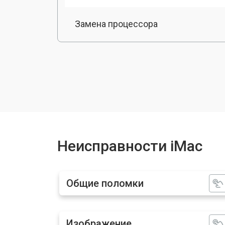
Замена процессора
Замена оперативной памяти
Замена кулера imac
Замена Ethernet порта
Неисправности iMac
Замена блока питания
Общие поломки
Замена матрицы imac
Изображение