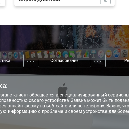
от 60 мин
о
от 110 мин
о
стика
Согласование
Р
ка:
 этапе клиент обращается в специализированный сервисны
справностью своего устройства. Заявка может быть подана
ерез онлайн-форму на веб-сайте или по телефону. Важно, 
ую информацию о проблеме и своем устройстве для более