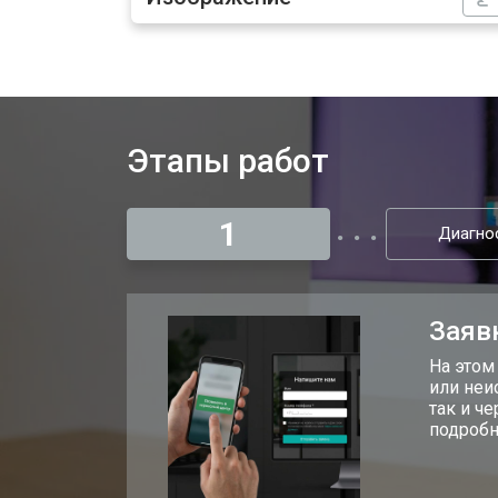
Профилактическая чистка
Замена жесткого диска HDD/SSD
Этапы работ
1
Диагно
Заяв
На этом
или неи
так и ч
подробн