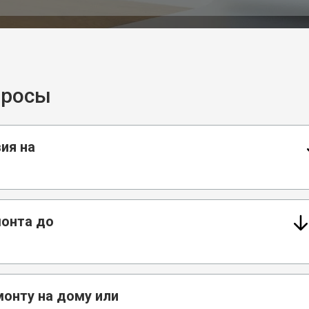
просы
ия на
монта до
монту на дому или